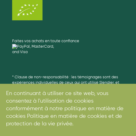
Faites vos achats en toute confiance
* Clause de non-responsabilité : les témoignages sont des
expériences individuelles de ceux qui ont utilisé Slendier, et
peuvent avoir été édités pour plus de clarté. Il s'agit de
En continuant à utiliser ce site web, vous
résultats individuels et les résultats peuvent varier.
consentez à l'utilisation de cookies
conformément à notre politique en matière de
cookies Politique en matière de cookies et de
© 2017. Tous droits réservés.
protection de la vie privée.