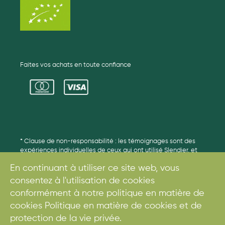
Faites vos achats en toute confiance
* Clause de non-responsabilité : les témoignages sont des
expériences individuelles de ceux qui ont utilisé Slendier, et
peuvent avoir été édités pour plus de clarté. Il s'agit de
En continuant à utiliser ce site web, vous
résultats individuels et les résultats peuvent varier.
consentez à l'utilisation de cookies
conformément à notre politique en matière de
cookies Politique en matière de cookies et de
© 2017. Tous droits réservés.
protection de la vie privée.