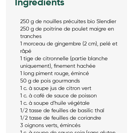
Ingrédients
250 g de nouilles précuites bio Slendier
250 g de poitrine de poulet maigre en
tranches
1 morceau de gingembre (2 cm), pelé et
râpé
1 tige de citronnelle (partie blanche
uniquement), finement hachée
1 long piment rouge, émincé
50 g de pois gourmands
1 c. à soupe jus de citron vert
1 c. à café de sauce de poisson
1 c. à soupe d’huile végétale
1/2 tasse de feuilles de basilic thaï
1/2 tasse de feuilles de coriandre
3 oignons verts, émincés
1 c. à soupe de sauce soja (sans gluten