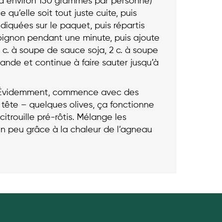
udra environ 150 grammes par personne)
 qu’elle soit tout juste cuite, puis
indiquées sur le paquet, puis répartis
l’oignon pendant une minute, puis ajoute
c. à soupe de sauce soja, 2 c. à soupe
viande et continue à faire sauter jusqu’à
s. Évidemment, commence avec des
 tête – quelques olives, ça fonctionne
itrouille pré-rôtis. Mélange les
un peu grâce à la chaleur de l’agneau