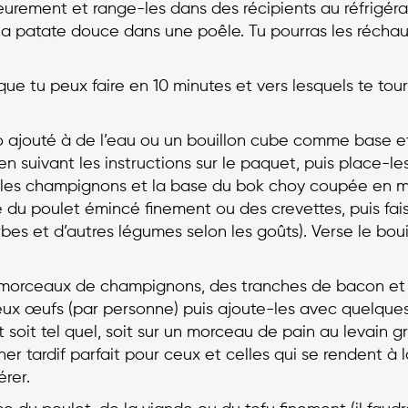
eurement et range-les dans des récipients au réfrigérateu
 la patate douce dans une poêle. Tu pourras les réchau
que tu peux faire en 10 minutes et vers lesquels te tour
so ajouté à de l’eau ou un bouillon cube comme base e
 en suivant les instructions sur le paquet, puis place
on les champignons et la base du bok choy coupée en m
e du poulet émincé finement ou des crevettes, puis fa
bes et d’autres légumes selon les goûts). Verse le bouil
des morceaux de champignons, des tranches de bacon e
ux œufs (par personne) puis ajoute-les avec quelques
ut soit tel quel, soit sur un morceau de pain au levain g
r tardif parfait pour ceux et celles qui se rendent à la
rer.