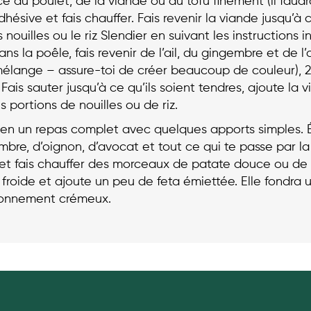
nce du poulet, de la viande ou du tofu finement (il fa
ésive et fais chauffer. Fais revenir la viande jusqu’à ce
 nouilles ou le riz Slendier en suivant les instructions 
ns la poêle, fais revenir de l’ail, du gingembre et de 
lange – assure-toi de créer beaucoup de couleur), 2 
Fais sauter jusqu’à ce qu’ils soient tendres, ajoute la 
 portions de nouilles ou de riz.
de en un repas complet avec quelques apports simple
bre, d’oignon, d’avocat et tout ce qui te passe par la
é et fais chauffer des morceaux de patate douce ou de c
froide et ajoute un peu de feta émiettée. Elle fondra 
isonnement crémeux.