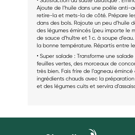
• Satisfaction du sauté asiatique : Émi
Ajoute de l’huile dans une poêle anti-adh
retire-la et mets-la de côté. Prépare les
dans des bols. Rajoute un peu d’huile da
des légumes émincés (peu importe le mé
de sauce d’huître et 1 c. à soupe d’eau. 
la bonne température. Répartis entre les
• Super salade : Transforme une sala
feuilles vertes, des morceaux de concom
très bien. Fais frire de l’agneau éminc
ingrédients chauds avec la préparation 
et des légumes cuits et servira d’assa